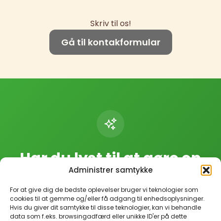
Skriv til os!
Gå til kontakformular
Har du lyst til at gøre en
Administrer samtykke
forskel?
For at give dig de bedste oplevelser bruger vi teknologier som
Uanset om du har meget eller lidt tid, kan du
cookies til at gemme og/eller få adgang til enhedsoplysninger.
Hvis du giver dit samtykke til disse teknologier, kan vi behandle
bidrage som frivillig. Skriv til os via
data som f.eks. browsingadfærd eller unikke ID'er på dette