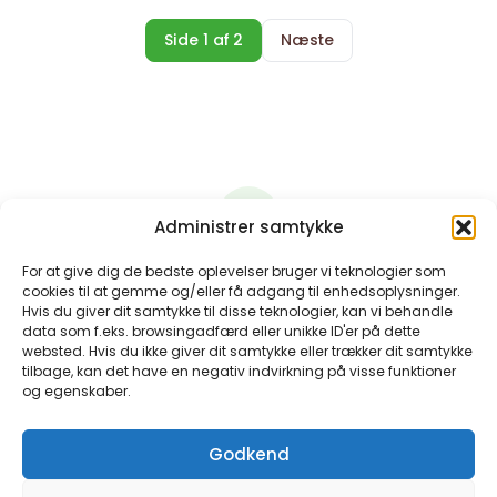
Side 1 af 2
Næste
Administrer samtykke
For at give dig de bedste oplevelser bruger vi teknologier som
Har du brug for at tale
cookies til at gemme og/eller få adgang til enhedsoplysninger.
Hvis du giver dit samtykke til disse teknologier, kan vi behandle
med nogen?
data som f.eks. browsingadfærd eller unikke ID'er på dette
websted. Hvis du ikke giver dit samtykke eller trækker dit samtykke
tilbage, kan det have en negativ indvirkning på visse funktioner
Vi hjælper dig med at finde den rette
og egenskaber.
selvhjælpsgruppe. Kontakt os for en
uforpligtende snak.
Godkend