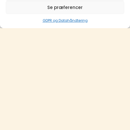
Se præferencer
GDPR og Datahåndtering
Oplevelser og
fællesskaber
Hen over året skaber KOMPAS-fællesskaberne
oplevelser, der samler unge i Kolding — fra
koncerter og workshops til fælles træning,
weekendture og store fester. Der er altid noget på
programmet.
Det handler om at have det godt og finde lige
præcis det fællesskab, som du har brug for! Med