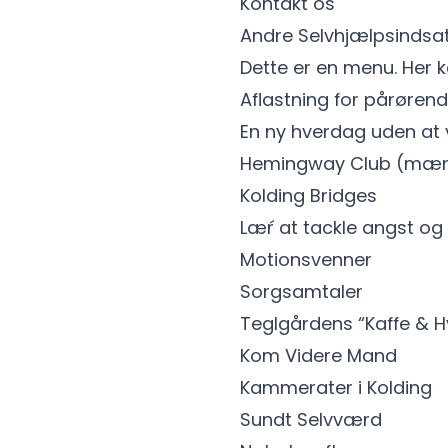
Kontakt os
Andre Selvhjælpsindsats
Dette er en menu. Her 
Aflastning for pårøren
En ny hverdag uden at
Hemingway Club (mæn
Kolding Bridges
Lær´ at tackle angst o
Motionsvenner
Sorgsamtaler
Teglgårdens “Kaffe & 
Kom Videre Mand
Kammerater i Kolding
Sundt Selvværd