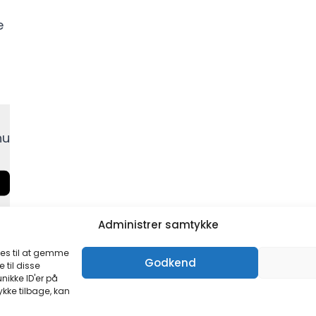
e
nu
Administrer samtykke
ies til at gemme
Godkend
 til disse
nikke ID'er på
ykke tilbage, kan