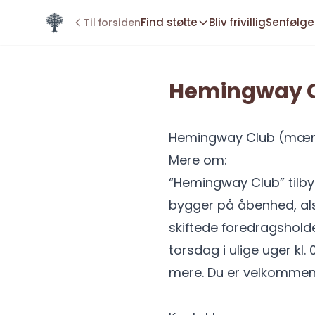
Spring til indhold
Find støtte
Bliv frivillig
Senfølge
Til forsiden
Hemingway C
Hemingway Club (mæn
Mere om:
“Hemingway Club” tilb
bygger på åbenhed, als
skiftede foredragshold
torsdag i ulige uger kl.
mere. Du er velkommen t