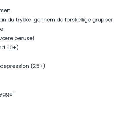
er:​​
kan du trykke igennem de forskellige grupper
de
 være beruset
d 60+)​
g depression (25+)
Hygge”