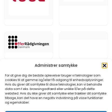
Administrer samtykke
Indlægsinddeling
1
2
…
7
Næste »
For at give dig de bedste oplevelser bruger vi teknologier som
cookies til at gemme og/eller få adgang til enhedsoplysninger.
Hvis du giver dit samtykke til disse teknologier, kan vi behandle
data som f.eks. browsingadfærd eller unikke ID'er på dette
websted. Hvis du ikke giver dit samtykke eller trækker dit samtykke
tilbage, kan det have en negativ indvirkning på visse funktioner
og egenskaber.
Bliv en del af Frivillig Kolding