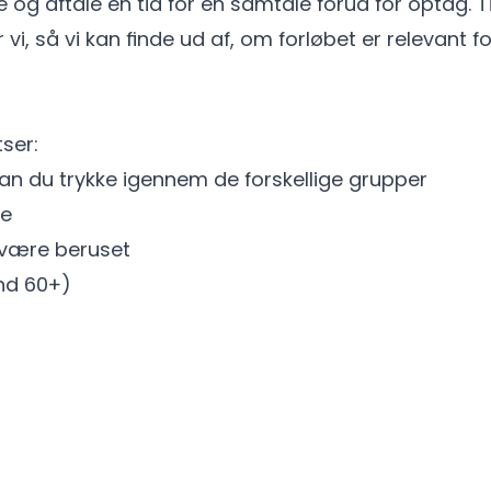
e og aftale en tid for en samtale forud for optag. 
i, så vi kan finde ud af, om forløbet er relevant fo
er:​​
kan du trykke igennem de forskellige grupper
de
 være beruset
d 60+)​