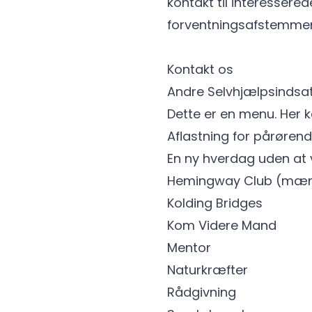
kontakt til interessered
forventningsafstemmer v
Kontakt os
Andre Selvhjælpsindsats
Dette er en menu. Her 
Aflastning for pårøren
En ny hverdag uden at
Hemingway Club (mæn
Kolding Bridges
Kom Videre Mand
Mentor
Naturkræfter
Rådgivning