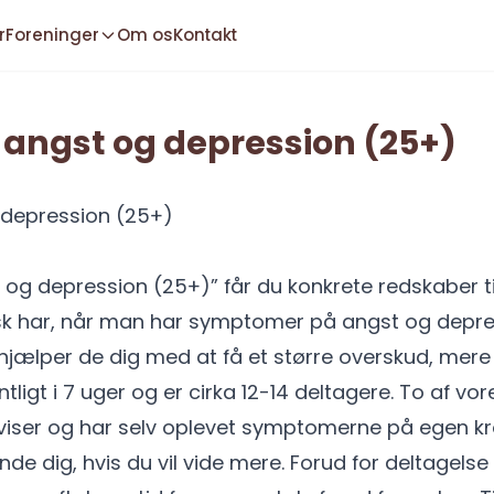
r
Foreninger
Om os
Kontakt
e angst og depression (25+)
g depression (25+)
t og depression (25+)” får du konkrete redskaber t
sk har, når man har symptomer på angst og depre
hjælper de dig med at få et større overskud, mere
igt i 7 uger og er cirka 12-14 deltagere. To af vores 
rviser og har selv oplevet symptomerne på egen k
e dig, hvis du vil vide mere. Forud for deltagelse vi