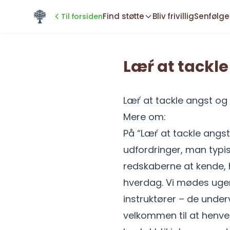
Spring til indhold
Find støtte
Bliv frivillig
Senfølge
Til forsiden
Lær´ at tackl
Lær´ at tackle angst o
Mere om:
På “Lær´ at tackle angs
udfordringer, man typi
redskaberne at kende, 
hverdag. Vi mødes ugentl
instruktører – de unde
velkommen til at henvend