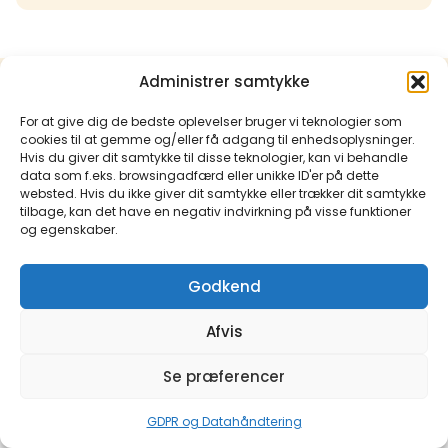
Administrer samtykke
Tilbage til alle medlemmer
For at give dig de bedste oplevelser bruger vi teknologier som
cookies til at gemme og/eller få adgang til enhedsoplysninger.
Hvis du giver dit samtykke til disse teknologier, kan vi behandle
data som f.eks. browsingadfærd eller unikke ID'er på dette
websted. Hvis du ikke giver dit samtykke eller trækker dit samtykke
tilbage, kan det have en negativ indvirkning på visse funktioner
og egenskaber.
Godkend
Afvis
Se præferencer
GDPR og Datahåndtering