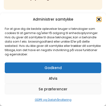
Administrer samtykke
For at give dig de bedste oplevelser bruger vi teknologier som
Tilbage til alle medlemmer
cookies til at gemme og/eller få adgang til enhedsoplysninger.
Hvis du giver dit samtykke til disse teknologier, kan vi behandle
data som f.eks. browsingadfærd eller unikke ID'er på dette
websted. Hvis du ikke giver dit samtykke eller trækker dit samtykke
tilbage, kan det have en negativ indvirkning på visse funktioner
og egenskaber.
Godkend
Afvis
Se præferencer
GDPR og Datahåndtering